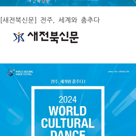
[새전북신문] 전주, 세계와 춤추다