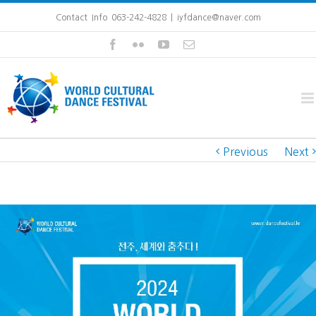
Contact Info 063-242-4828
|
iyfdance@naver.com
Previous
Next