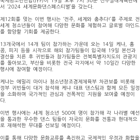
국제청소년연합(IYF)이 19일 오후 7시 30분 전주실내체육관에
서 ‘2024 세계문화댄스페스티벌’을 갖는다.
제12회를 맞는 이번 행사는 ‘전주, 세계와 춤추다!’를 주제로 전
세계 청소년들이 참여해 다양한 문화를 체험하고 글로벌 마인드
를 함양할 기회를 제공한다.
13개국에서 14개 팀이 참가하는 가운데 오는 14일 케냐, 홍
콩, 피지 등을 시작으로 해외 참가팀들이 입국해 19일 본선과
결선을 치른 후 귀빈들과 참가팀들은 전북특별자치도의 관광지
를 돌아보고, 부산을 비롯한 전국 각지에서 약 10일간 다양한
행사에 참여할 예정이다.
케냐는 에밀리 마이나 청소년창조경제체육부 차관보를 비롯해
정부 귀빈들이 대거 참석해 케냐 대표 댄스팀과 함께 모든 일정
을 소화하며 국가적인 관심과 전폭적인 지원을 보여줄 예정이
다.
이번 행사에는 세계 청소년 500여 명이 참가해 각 나라별 예선
을 통과한 우수한 댄스 팀들이 자국의 문화를 전통과 현대적으
로 재해석한 무대를 선보일 예정이다.
이를 통해 다양한 문화교류를 촉진하고 국제적인 우정과 화합을