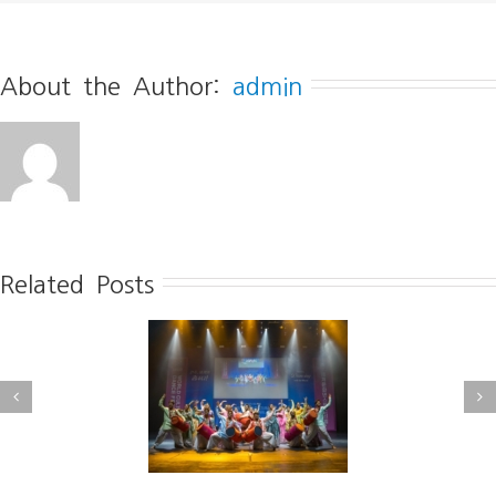
About the Author: 
admin
Related Posts
[전북중앙] 2025 세계문화
북신문] 전주, 세계와
댄스페스티벌 성료··· 11개
춤추다
국 열정 빛나