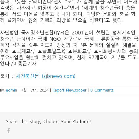
픔과 고통을 날려버린다”면서 “모두가 함께 춤을 추면서 어느새
걱정은 사라지고 희망이 생긴다”면서 “세계의 청소년들이 춤을
통해 서로 마음을 맞추고 하나가 되며, 다양한 문화와 춤을 함
께 즐기면서 삶의 기쁨과 희망을 얻으길 바란다”고 했다.
사단법인 국제청소년연합(IYF)은 2001년에 설립된 범세계적인
청소년 단체이자 국제 NGO 기구로서 국제 교류활동을 통한 국
제적 감각을 갖춘 지도자 양성과 지구촌 문제의 실질적 해결을
위해 ▲국제교류 ▲글로벌교육 ▲문화교류 ▲사회봉사사업 등의
주요사업을 활발히 펼치고 있으며, 현재 97개국에 지부를 두고
있다./이종근기자
출처 :
새전북신문 (sjbnews.com)
By
admin
|
7월 17th, 2024
|
Report Newspaper
|
0 Comments
Share This Story, Choose Your Platform!