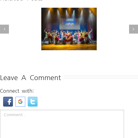
[전북중앙] 2025 세계문화
북신문] 전주, 세계와
댄스페스티벌 성료··· 11개
춤추다
국 열정 빛나
Leave A Comment
Connect with: