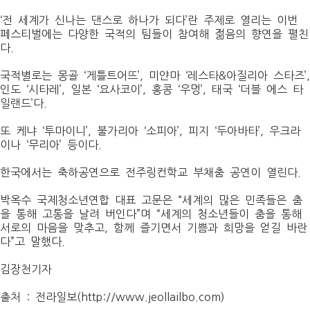
‘전 세계가 신나는 댄스로 하나가 되다’란 주제로 열리는 이번
페스티벌에는 다양한 국적의 팀들이 참여해 젊음의 향연을 펼친
다.
국적별로는 몽골 ‘게틀트어뜨’, 미얀마 ‘레스타&아질리아 스타즈’,
인도 ‘시타레’, 일본 ‘요사코이’, 홍콩 ‘우멍’, 태국 ‘더블 에스 타
일랜드’다.
또 케냐 ‘투마이니’, 불가리아 ‘소피아’, 피지 ‘두아바타’, 우크라
이나 ‘무리아’ 등이다.
한국에서는 축하공연으로 전주링컨학교 부채춤 공연이 열린다.
박옥수 국제청소년연합 대표 고문은 “세계의 많은 민족들은 춤
을 통해 고통을 날려 버인다”며 “세계의 청소년들이 춤을 통해
서로의 마음을 맞추고, 함께 즐기면서 기쁨과 희망을 얻길 바란
다”고 말했다.
김장천기자
출처 : 전라일보(http://www.jeollailbo.com)