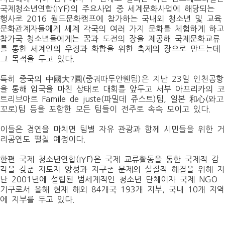
국제청소년연합(IYF)의 주요사업 중 세계문화사업에 해당되는
행사로 2016 월드문화캠프에 참가하는 국내외 청소년 및 교육
문화관계자들에게 세계 각국의 여러 가지 문화를 체험하게 하고
참가국 청소년들에게는 꿈과 도전의 장을 제공해 국제문화교류
를 통한 세계인의 우정과 화합을 위한 축제의 장으로 만드는데
그 목적을 두고 있다.
특히 중국의 中國大?圓(중궈따투안웬팀)은 지난 23일 인천공항
을 통해 입국을 마친 상태로 대회를 앞두고 서부 아프리카의 코
트리브아르 Famile de juste(파밀데 쥬스트)팀, 일본 和心(와고
꼬로)팀 등을 포함한 모든 팀들이 전주로 속속 모이고 있다.
이들은 경연을 마치면 팀별 자유 관광과 함께 시민들을 위한 거
리공연도 펼칠 예정이다.
한편 국제 청소년연합(IYF)은 국제 교류활동을 통한 국제적 감
각을 갖춘 지도자 양성과 지구촌 문제의 실질적 해결을 위해 지
난 2001년에 설립된 범세계적인 청소년 단체이자 국제 NGO
기구로서 올해 현재 해외 84개국 193개 지부, 국내 10개 지역
에 지부를 두고 있다.