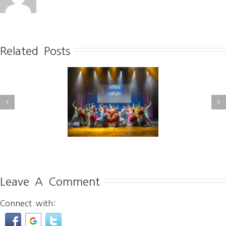
Related Posts
[전북중앙] 2025 세계문화
북신문] 전주, 세계와
댄스페스티벌 성료··· 11개
춤추다
국 열정 빛나
Leave A Comment
Connect with: