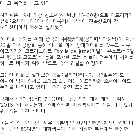
데 그 목적을 두고 있다
.
참가팀은
19
세 이상 청소년
(
한 팀당
15~30
명
)
으로 아프리카?
유럽?오세아니아?아시아 대륙에서 본선에 진출했으며 각 국
IYF
센터에서 예선을 실시했다
.
이 대회 참가를 위해 중국의 中國大?圓
(
중궈따투안웬팀
)
이 지난
23
일 인천공항을 통해 입국을 마친 상태며대회를 앞두고 서부
아프리카의 코트리브아르
Famile de juste(
파밀데 쥬스트
)
팀?일
본 和心
(
와고꼬로
)
팀 등을 포함한 모든 팀들이 전주에서 세계를
하나로 비비기 위해 앞으로 속속 집결할 예정이다
.
그동안 대회를 살펴보면 몽골?필리핀?태국?중국?일본?인도 등
아시아 팀이 강세를 보였고 최근에는 아프리카와 오세아니아도
두각을 나타내고 있다는 것이 관전 포인트다
.
국제청소년연합
(IYF)
전북센터는 성공적인 대회 개최를 위해
‘2016 IYF
세계문화댄스페스티벌
‘
자원봉사자를 선발
, 1
차?
2
차
워크숍을 마친 상태다
.
이들은 스텝?외국인 도우미?통역?의전?사진촬영?행사보조?매니
저 등 약
80
여명의 대학생들이 각자 지원한 부서에서 활동한