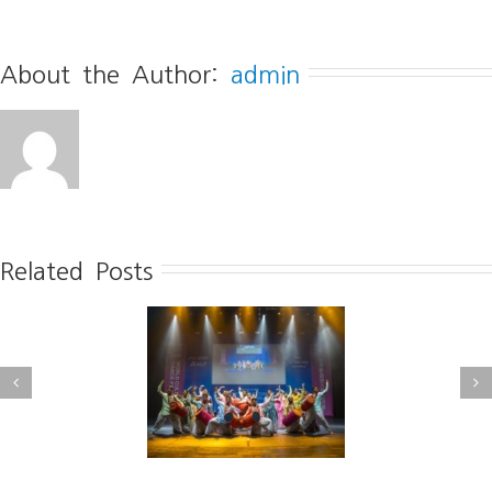
About the Author: 
admin
Related Posts
[전북중앙] 2025 세계문화
북신문] 전주, 세계와
댄스페스티벌 성료··· 11개
춤추다
국 열정 빛나