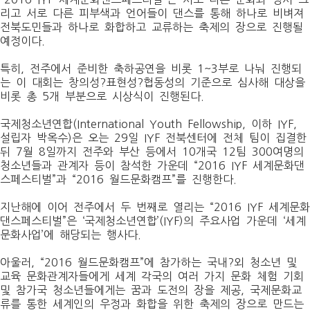
리고 서로 다른 피부색과 언어들이 댄스를 통해 하나로 비벼져
전북도민들과 하나로 화합하고 교류하는 축제의 장으로 진행될
예정이다
.
특히
,
전주에서 준비한 축하공연을 비롯
1~3
부로 나눠 진행되
는 이 대회는 창의성?표현성?협동성의 기준으로 심사해 대상을
비롯 총
5
개 부분으로 시상식이 진행된다
.
국제청소년연합
(International Youth Fellowship,
이하
IYF,
설립자 박옥수
)
은 오는
29
일
IYF
전북센터에 전체 팀이 집결한
뒤
7
월
8
일까지 전주와 부산 등에서
10
개국
12
팀
300
여명의
청소년들과 관계자 등이 참석한 가운데 “
2016 IYF
세계문화댄
스페스티벌”과 “
2016
월드문화캠프”를 진행한다
.
지난해에 이어 전주에서 두 번째로 열리는 “
2016 IYF
세계문화
댄스페스티벌”은 ‘국제청소년연합’
(IYF)
의 주요사업 가운데 ‘세계
문화사업’에 해당되는 행사다
.
아울러
, “2016
월드문화캠프”에 참가하는 국내?외 청소년 및
교육 문화관계자들에게 세계 각국의 여러 가지 문화 체험 기회
및 참가국 청소년들에게는 꿈과 도전의 장을 제공
,
국제문화교
류를 통한 세계인의 우정과 화합을 위한 축제의 장으로 만드는