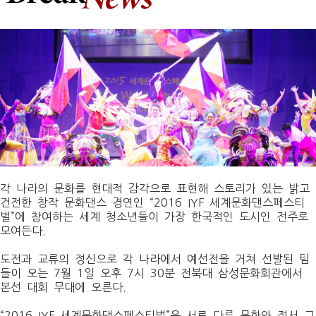
각 나라의 문화를 현대적 감각으로 표현해 스토리가 있는 밝고
건전한 창작 문화댄스 경연인 “
2016 IYF
세계문화댄스페스티
벌”에 참여하는 세계 청소년들이 가장 한국적인 도시인 전주로
모여든다
.
도전과 교류의 정신으로 각 나라에서 예선전을 거쳐 선발된 팀
들이 오는
7
월
1
일 오후
7
시
30
분 전북대 삼성문화회관에서
본선 대회 무대에 오른다
.
“2016 IYF
세계문화댄스페스티벌”은 서로 다른 문화와 정서 그