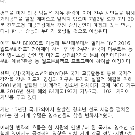
다
.
경연을 마친 외국 팀들은 자유 관광에 이어 전주 시민들을 위해
거리공연을 펼칠 계획으로 알려져 있으며
7
월
2
일 오후
7
시
30
분 전북도청 대공연장에서 후원 감사공연이 예정돼 있는 만큼
,
다시 한 번 감동의 무대가 출렁일 것으로 예상된다
.
이후 부산
BEXCO
로 이동해 부산해운대서 열리는 “
IYF 2016
월드문화캠프” 전야제에 참석 후 약
2
주간 한국에 머무르는 동
안 명사초청 강연 및 마인드 강연회?기술 문화 아카데미?한국
문화 체험?관광 등 월드문화캠프 프로그램에 참여할 예정이다
.
한편
, (
사
)
국제청소년연합
(IYF)
은 국제 교류활동을 통한 국제적
감각을 갖춘 지도자 양성과 지구촌 문제의 실질적 해결을 위해
2001
년에 설립된 범세계적인 청소년 단체이자 국제
NGO
기구
로
2016
년 현재 해외
84
개국
193
개 지부?국내
10
개 지역에
지부를 두고 있다
.
지난
15
년간 국내?외에서 활발한 청소년 선도 사업을 펼쳐온
IYF
는 전 세계 수많은 청소년들의 삶을 변화시켜왔다
.
이러한 변화의 흐름은 한 사람의 인생부터 한 국가의 청소년 정
책에 있어서도 긍정적인 영향을 끼쳐 세계 각국 정부?지방자치